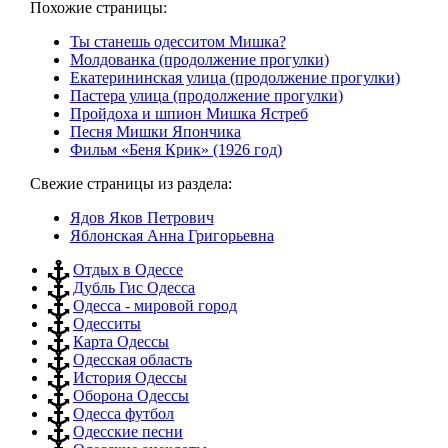
Похожие страницы:
Ты станешь одесситом Мишка?
Молдованка (продолжение прогулки)
Екатерининская улица (продолжение прогулки)
Пастера улица (продолжение прогулки)
Пройдоха и шпион Мишка Ястреб
Песня Мишки Япончика
Фильм «Беня Крик» (1926 год)
Свежие страницы из раздела:
Ядов Яков Петрович
Яблонская Анна Григорьевна
Отдых в Одессе
Дубль Гис Одесса
Одесса - мировой город
Одесситы
Карта Одессы
Одесская область
История Одессы
Оборона Одессы
Одесса футбол
Одесские песни