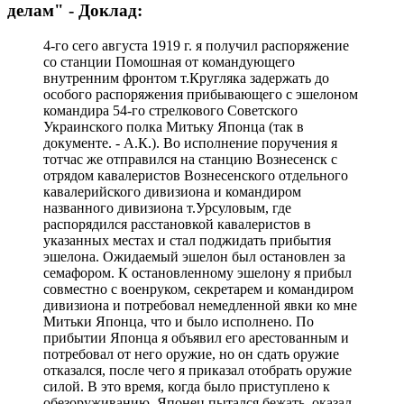
делам" - Доклад:
4-го сего августа 1919 г. я получил распоряжение
со станции Помошная от командующего
внутренним фронтом т.Кругляка задержать до
особого распоряжения прибывающего с эшелоном
командира 54-го стрелкового Советского
Украинского полка Митьку Японца (так в
документе. - А.К.). Во исполнение поручения я
тотчас же отправился на станцию Вознесенск с
отрядом кавалеристов Вознесенского отдельного
кавалерийского дивизиона и командиром
названного дивизиона т.Урсуловым, где
распорядился расстановкой кавалеристов в
указанных местах и стал поджидать прибытия
эшелона. Ожидаемый эшелон был остановлен за
семафором. К остановленному эшелону я прибыл
совместно с военруком, секретарем и командиром
дивизиона и потребовал немедленной явки ко мне
Митьки Японца, что и было исполнено. По
прибытии Японца я объявил его арестованным и
потребовал от него оружие, но он сдать оружие
отказался, после чего я приказал отобрать оружие
силой. В это время, когда было приступлено к
обезоруживанию, Японец пытался бежать, оказал