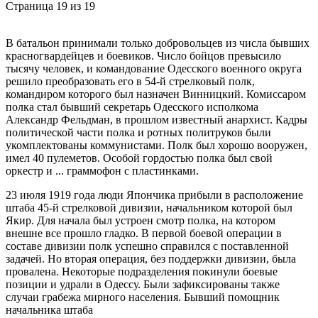
Страница 19 из 19
В батальон принимали только добровольцев из числа бывших
красногвардейцев и боевиков. Число бойцов превысило
тысячу человек, и командование Одесского военного округа
решило преобразовать его в 54-й стрелковый полк,
командиром которого был назначен Винницкий. Комиссаром
полка стал бывший секретарь Одесского исполкома
Александр Фельдман, в прошлом известный анархист. Кадры
политической части полка и ротных политруков были
укомплектованы коммунистами. Полк был хорошо вооружен,
имел 40 пулеметов. Особой гордостью полка был свой
оркестр и ... граммофон с пластинками.
23 июля 1919 года люди Япончика прибыли в расположение
штаба 45-й стрелковой дивизии, начальником которой был
Якир. Для начала был устроен смотр полка, на котором
внешне все прошло гладко. В первой боевой операции в
составе дивизии полк успешно справился с поставленной
задачей. Но вторая операция, без поддержки дивизии, была
провалена. Некоторые подразделения покинули боевые
позиции и удрали в Одессу. Были зафиксированы также
случаи грабежа мирного населения. Бывший помощник
начальника штаба