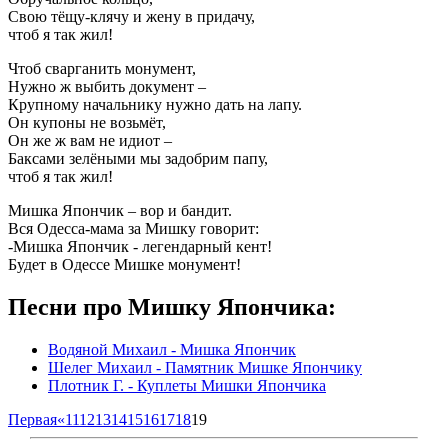
Свою тёщу-клячу и жену в придачу,
чтоб я так жил!
Чтоб сварганить монумент,
Нужно ж выбить документ –
Крупному начальнику нужно дать на лапу.
Он купоны не возьмёт,
Он же ж вам не идиот –
Баксами зелёными мы задобрим папу,
чтоб я так жил!
Мишка Япончик – вор и бандит.
Вся Одесса-мама за Мишку говорит:
-Мишка Япончик - легендарный кент!
Будет в Одессе Мишке монумент!
Песни про Мишку Япончика:
Водяной Михаил - Мишка Япончик
Шелег Михаил - Памятник Мишке Япончику
Плотник Г. - Куплеты Мишки Япончика
Первая
«
11
12
13
14
15
16
17
18
19