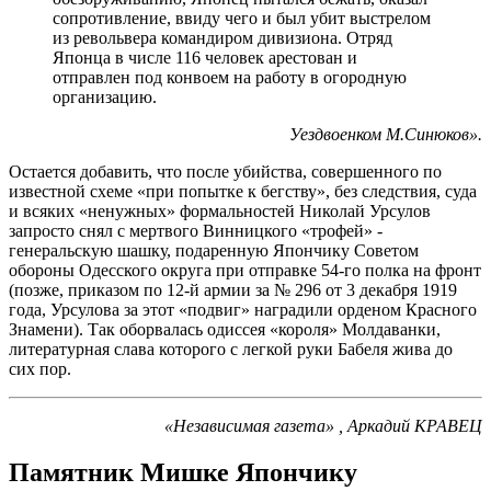
сопротивление, ввиду чего и был убит выстрелом
из револьвера командиром дивизиона. Отряд
Японца в числе 116 человек арестован и
отправлен под конвоем на работу в огородную
организацию.
Уездвоенком М.Синюков».
Остается добавить, что после убийства, совершенного по
известной схеме «при попытке к бегству», без следствия, суда
и всяких «ненужных» формальностей Николай Урсулов
запросто снял с мертвого Винницкого «трофей» -
генеральскую шашку, подаренную Япончику Советом
обороны Одесского округа при отправке 54-го полка на фронт
(позже, приказом по 12-й армии за № 296 от 3 декабря 1919
года, Урсулова за этот «подвиг» наградили орденом Красного
Знамени). Так оборвалась одиссея «короля» Молдаванки,
литературная слава которого с легкой руки Бабеля жива до
сих пор.
«Независимая газета» , Аркадий КРАВЕЦ
Памятник Мишке Япончику