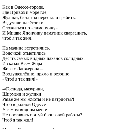
Как в Одессе-городе,
Где Привоз и море где,
Жулики, бандиты перестали грабить.
Вздумали налётчики
Сложиться по «лимончику»
И Мишке Япончику памятник сварганить,
чтоб я так жил!
На малине встретились,
Водочкой отметились
Десять самых видных паханов солидных.
И сказал Всем Жора –
Жора с Ланжерона –
Воодушевлённо, прямо и резонно:
«Чтоб я так жил!»
-«Господа, мазурики,
Ширмачи и жулики!
Разве же мы жмоты и не патриоты?!
Чтоб в родной Одессе
У самом видном месте
Не поставить статуй бронзовой работы?
Чтоб я так жил!