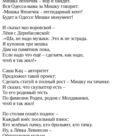
Мишка Япончик – вор и бандит.
Вся Одесса-мама за Мишку говорит:
-Мишка Япончик - легендарный кент!
Будет в Одессе Мишке монумент!
И сказал маз воровской –
Лёня с Дерибасовской:
-«Ша, не надо музыки. Это ж не эстрада.
Я купонов три мешка
Дам на памятник пока,
Если надо что ещё – сделаем, как надо,
чтоб я так жил!»
Саша Кац – авторитет
Предложил такой проект:
Сделать статуй в полный рост – Мишку на тачанке.
И сказал, что скульптор есть –
То его родимый тесть
По фамилии Роден, родом с Молдаванки,
чтоб я так жил!
По столам пошёл поднос –
Каждый внёс посильный взнос:
Кто зелёных пачку, кто брильянт, кто тачку.
Ну, а Лёвка Левинсон –
Обручальное кольцо,