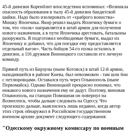
45-й дивизии Коренблит впоследствии вспоминал: «Возникла
опасность образования в тылу 45-й дивизии бандитской
шайки. Надо было изолировать от «храброго воинства»
Мишку Япончика. Якир решил выдать Япончику бумаги о
том, что «полк» направляется в штаб армии для получения
нового назначения, а в пути Япончика арестовать, батальоны
разоружить. Я подготовил необходимые бумаги, выдал их
Япончику и добавил, что для поездки ему предоставляется
отдельный вагон». Часть бойцов 54-го полка остались в
дивизии, а 116 дружков Винницкого составили его личную
команду.
Прямой путь из Бирзулы (ныне Котовск) в штаб 12-й армии,
находившейся в районе Киева, был невозможен - там шли бои
с петлюровцами. Оставался путь через Ольвиополь (ныне
Первомайск). Однако Винницкий прекрасно понимал, что
никакого нового назначения ему не дадут. Поэтому, миновав
Ольвиополь, на станции Помошная он повернул на
Вознесенск, чтобы дальше следовать на Одессу. Что
произошло дальше, выяснилось лишь недавно, когда автор
этих строк обнаружил в Российском государственном
военном архиве документ следующего содержания:
"Одесскому окружному комиссару по военным