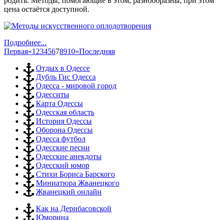
родить. Методы, помогающие в этом, разнообразны, при этом
цена остаётся доступной.
Подробнее...
Первая
«
1
2
3
4
5
6
7
8
9
10
»
Последняя
Отдых в Одессе
Дубль Гис Одесса
Одесса - мировой город
Одесситы
Карта Одессы
Одесская область
История Одессы
Оборона Одессы
Одесса футбол
Одесские песни
Одесские анекдоты
Одесский юмор
Стихи Бориса Барского
Миниатюра Жванецкого
Жванецкий онлайн
Как на Дерибасовской
Юморина