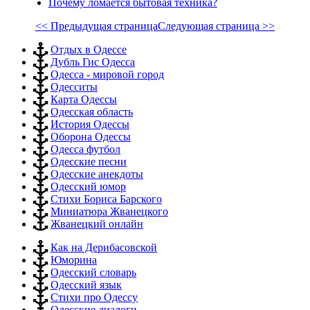
Почему ломается бытовая техника?
<< Предыдущая страница
Следующая страница >>
Отдых в Одессе
Дубль Гис Одесса
Одесса - мировой город
Одесситы
Карта Одессы
Одесская область
История Одессы
Оборона Одессы
Одесса футбол
Одесские песни
Одесские анекдоты
Одесский юмор
Стихи Бориса Барского
Миниатюра Жванецкого
Жванецкий онлайн
Как на Дерибасовской
Юморина
Одесский словарь
Одесский язык
Стихи про Одессу
Одесские диалоги