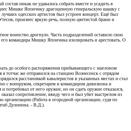
 состав никак не удавалось собрать вместе и усадить в
поднес Мишке Япончику драгоценную генеральскую шашку с
 лучших одесских артистов был устроен концерт. Ещё был
Утесов, произнес яркую речь, полную цветистой брани и
ное воинство дрогнуло. Часть подразделений оставило свои
А его командира Мишку Япончика изолировать и арестовать. О
ержать до особого распоряжения прибывающего с эшелоном
я я тотчас же отправился на станцию Вознесенск с отрядом
орядился расстановкой кавалеристов в указанных местах и стал
о с военруком, секретарем и командиром дивизиона и
 потребовал от него оружие, но он сдать оружие отказался,
 оказал сопротивление, ввиду чего и был убит выстрелом из
ую организацию (Работа в огородной организации, судя по
таб Духонина. - В.Д.).