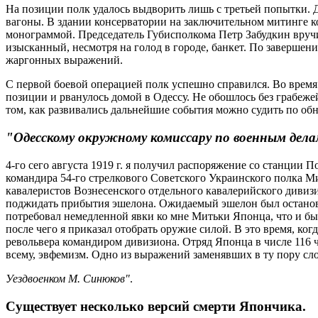
На позиции полк удалось выдворить лишь с третьей попытки. Д
вагоны. В здании консерватории на заключительном митинге
монограммой. Председатель Губисполкома Петр Забудкин вручи
изысканный, несмотря на голод в городе, банкет. По завершен
жаргонных выражений.
С первой боевой операцией полк успешно справился. Во время
позиции и рванулось домой в Одессу. Не обошлось без грабеж
том, как развивались дальнейшие события можно судить по об
"Одесскому окружному комиссару по военным дела
4-го сего августа 1919 г. я получил распоряжение со станци
командира 54-го стрелкового Советского Украинского полка Ми
кавалеристов Вознесенского отдельного кавалерийского дивизи
поджидать прибытия эшелона. Ожидаемый эшелон был остановл
потребовал немедленной явки ко мне Митьки Японца, что и был
после чего я приказал отобрать оружие силой. В это время, ко
револьвера командиром дивизиона. Отряд Японца в числе 116 ч
всему, эвфемизм. Одно из выражений заменявших в ту пору слов
Уездвоенком М. Синюков"
.
Существует несколько версий смерти Япончика.