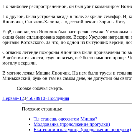
По наиболее распространенной, он был убит командиром Возне
По другой, была устроена засада в поле. Закрыли семафор. И, 
Япончика, Синяков-Халипа, а одесский чекист Зорин - Лизу.
Ещё, говорят, что Япончик был расстрелян тем же Урсуловым в 
акция была спланирована заранее. Вскоре Урсулова наградили
бригады Котовского. За что, по одной из бытующих версий, д
Согласно легенде похороны Япончика были произведены по вы
В действительности, судя по всему, всё было намного проще. Ч
могилу вскрыли.
В могиле лежал Мишка Япончик. На нем были трусы и тельняшк
Миньковский, будь он там на самом деле, не допустил бы свято
- Собаке собачья смерть.
Первая
«
1
2
3
4
5
6
7
8
9
10
»
Последняя
Похожие страницы:
Ты станешь одесситом Мишка?
Молдованка (продолжение прогулки)
Екатерининская улица (продолжение прогулки)