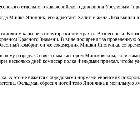
сенского отдельного кавалерийского дивизиона Урсуловым "при
когда Мишка Япончик, его адъютант Халип и жена Лиза вышли из 
глиняном карьере в полутора километрах от Вознесенска. В каче
 орденом Красного Знамени. В виде поощрения за проведенную о
облестный комбриг, он же сокамерник Мишки Япончика, со врем
сшему разряду. С известным кантором Миньковским, солистами о
ерез несколько дней комиссар полка Фельдман приехал, чтобы уд
а. А это не вяжется с обрядовыми нормами еврейских похорон.
татства. Фельдман сбросил ногой тело Япончика в могильную яму