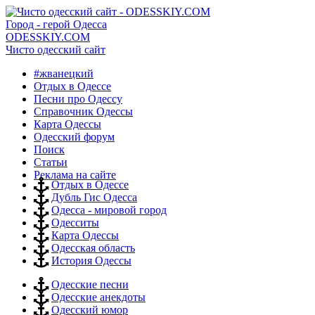
Город - герой Одесса
ODESSKIY.COM
Чисто одесский сайт
#жванецкий
Отдых в Одессе
Песни про Одессу
Справочник Одессы
Карта Одессы
Одесский форум
Поиск
Статьи
Реклама на сайте
Отдых в Одессе
Дубль Гис Одесса
Одесса - мировой город
Одесситы
Карта Одессы
Одесская область
История Одессы
Одесские песни
Одесские анекдоты
Одесский юмор