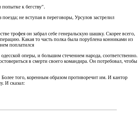
 попытке к бегству".
поезда; не вступая в переговоры, Урсулов застрелил
стве трофея он забрал себе генеральскую шашку. Скорее всего,
перацию. Какая то часть полка была порублена конниками из
енем поплатился
десской оперы, и большим стечением народа, соответственно.
остовериться в смерти своего командира. Он потребовал, чтобы
 Более того, коренным образом противоречит им. И кантор
. И сказал: