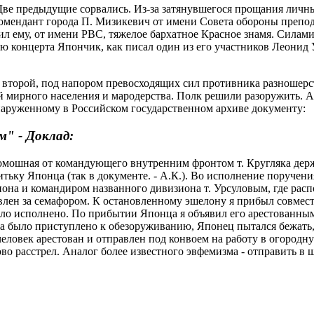
ве предыдущие сорвались. Из-за затянувшегося прощания личный
 комендант города П. Мизикевич от имени Совета обороны пре
л ему, от имени РВС, тяжелое бархатное Красное знамя. Силами
ию концерта Япончик, как писал один из его участников Леонид 
 второй, под напором превосходящих сил противника разношерст
ей мирного населения и мародерства. Полк решили разоружить. 
наруженному в Российском государственном архиве документу:
м" - Доклад:
и Помошная от командующего внутренним фронтом т. Кругляка д
тьку Японца (так в документе. - А.К.). Во исполнение поручени
она и командиром названного дивизиона т. Урсуловым, где расп
ен за семафором. К остановленному эшелону я прибыл совместн
о исполнено. По прибытии Японца я объявил его арестованным и
гда было приступлено к обезоруживанию, Японец пытался бежать,
еловек арестован и отправлен под конвоем на работу в огородн
о расстрел. Аналог более известного эвфемизма - отправить в ш