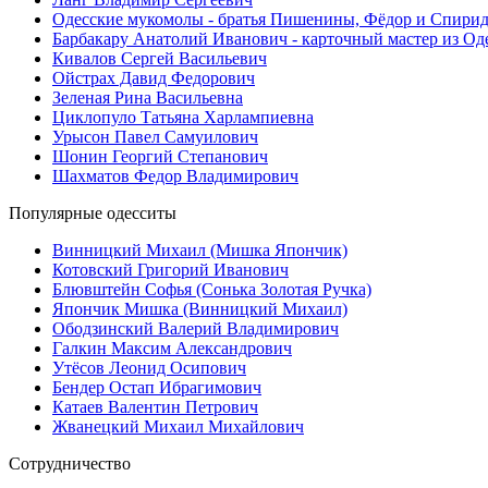
Одесские мукомолы - братья Пишенины, Фёдор и Спири
Барбакару Анатолий Иванович - карточный мастер из Од
Кивалов Сергей Васильевич
Ойстрах Давид Федорович
Зеленая Рина Васильевна
Циклопуло Татьяна Харлампиевна
Урысон Павел Самуилович
Шонин Георгий Степанович
Шахматов Федор Владимирович
Популярные
одесситы
Винницкий Михаил (Мишка Япончик)
Котовский Григорий Иванович
Блювштейн Софья (Сонька Золотая Ручка)
Япончик Мишка (Винницкий Михаил)
Ободзинский Валерий Владимирович
Галкин Максим Александрович
Утёсов Леонид Осипович
Бендер Остап Ибрагимович
Катаев Валентин Петрович
Жванецкий Михаил Михайлович
Сотрудничество