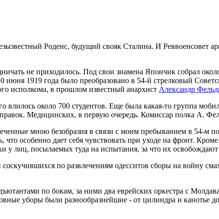
езызвестный Роденс, будущий свояк Сталина. И Реввоенсовет 
ичать не приходилось. Под свои знамена Япончик собрал около 
 10 июня 1919 года было преобразовано в 54-й стрелковый Сове
кого исполкома, в прошлом известный анархист
Александр Фельд
го влилось около 700 студентов. Еще была какая-то группа моб
справок. Медицинских, в первую очередь. Комиссар полка А. Фел
еченные мною безобразия в связи с моим пребыванием в 54-м по
 что особенно дает себя чувствовать при уходе на фронт. Кроме
ки у лиц, посылаемых туда на испытания, за что их освобождают
и соскучившихся по развлечениям одесситов сборы на войну сма
ъютантами по бокам, за ними два еврейских оркестра с Молдава
ловные уборы были разнообразнейшие - от цилиндра и канотье д