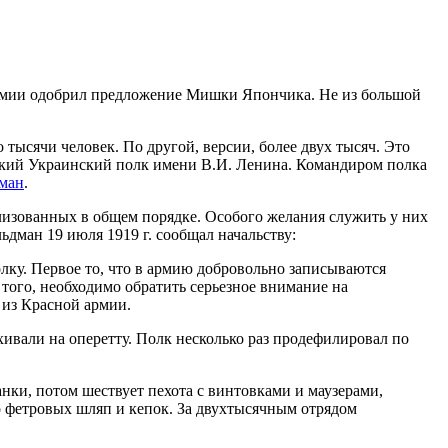
армии одобрил предложение Мишки Япончика. Не из большой
тысячи человек. По другой, версии, более двух тысяч. Это
тский Украинский полк имени В.И. Ленина. Командиром полка
ман
.
илизованных в общем порядке. Особого желания служить у них
ьдман 19 июля 1919 г. сообщал начальству:
лку. Первое то, что в армию добровольно записываются
 того, необходимо обратить серьезное внимание на
 из Красной армии.
хивали на оперетту. Полк несколько раз продефилировал по
нки, потом шествует пехота с винтовками и маузерами,
о фетровых шляп и кепок. За двухтысячным отрядом