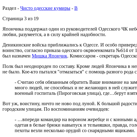
Раздел -
Чисто одесские кумиры
-
В
Страница 3 из 19
Япончика поддержал один из руководителей Одесского ЧК неб
любви, разумеется, а в силу крайней надобности.
Деникинские войска приближались к Одессе. И особо привередн
воинство, согласно приказа одесского окрвоенкомата №614 от
был назначен
Мишка Япончик
. Комиссаром - секретарь Одесс
Полк был неоднороден по составу. Кроме людей Япончика в не
не было. Кое-кто пытался "отмазаться" с помощь разного рода 
- Считаю себя обязанным обратить Ваше внимание на зам
много людей, не способных и не желающих в ней служить,
военный госпиталь (Пироговская улица), где…берут взят
Вот уж, воистину, ничто не ново под луной. К большой радост
городским улицам. По воспоминаниям очевидцев:
- …впереди командир на вороном жеребце и с конными ад
одетая в белые брюки навыпуск и тельняшки, правда, го
пехоты везли несколько орудий со снарядными ящиками.