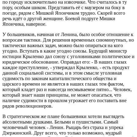
по городу исключительно на извозчике. Что считалось в ту
пору, особым шиком. Представить её с маузером на боку в
поезде, рядом с Мишкой Япончиком трудно. Скорей всего
речь идёт о другой женщине. Боевой подруге Мишки
Япончика, наверное.
У большевиков, начиная от Ленина, было особое отношение к
вопросам тактики. Для решения временных сиюминутных, но
тактически важных задач, можно было опираться на кого
угодно. Вступать в какие угодно союзы. Будущий министр
юстиции Крыленко дал союзу с уголовниками политическое и
юридическое обоснование. Оправдал его: - В наших глазах
каждое преступление, - утверждал Крыленко, - есть продукт
данной социальной системы, и в этом смысле уголовная
судимость по законам капиталистического общества и
царского времени не является в наших глазах тем фактом,
который кладет раз и навсегда несмываемое пятно... Человек,
который знает наши принципы, не может опасаться, что
наличие судимости в прошлом угрожает его поставить вне
рядов революционеров.
В стратегическом же плане большевики хотели выглядеть
абсолютными душками. Белыми и пушистыми. Самый
человечный человек - Ленин. Рыцарь без страха и упрека
Дзержинский. Друг всего, что только возможно, мудрый