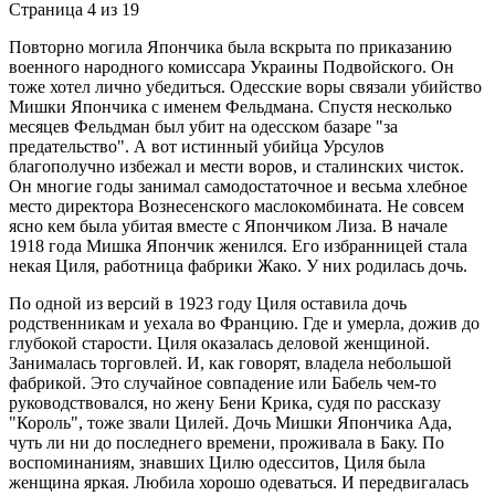
Страница 4 из 19
Повторно могила Япончика была вскрыта по приказанию
военного народного комиссара Украины Подвойского. Он
тоже хотел лично убедиться. Одесские воры связали убийство
Мишки Япончика с именем Фельдмана. Спустя несколько
месяцев Фельдман был убит на одесском базаре "за
предательство". А вот истинный убийца Урсулов
благополучно избежал и мести воров, и сталинских чисток.
Он многие годы занимал самодостаточное и весьма хлебное
место директора Вознесенского маслокомбината. Не совсем
ясно кем была убитая вместе с Япончиком Лиза. В начале
1918 года Мишка Япончик женился. Его избранницей стала
некая Циля, работница фабрики Жако. У них родилась дочь.
По одной из версий в 1923 году Циля оставила дочь
родственникам и уехала во Францию. Где и умерла, дожив до
глубокой старости. Циля оказалась деловой женщиной.
Занималась торговлей. И, как говорят, владела небольшой
фабрикой. Это случайное совпадение или Бабель чем-то
руководствовался, но жену Бени Крика, судя по рассказу
"Король", тоже звали Цилей. Дочь Мишки Япончика Ада,
чуть ли ни до последнего времени, проживала в Баку. По
воспоминаниям, знавших Цилю одесситов, Циля была
женщина яркая. Любила хорошо одеваться. И передвигалась