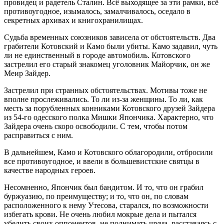
провидец и радетель Сталин. Всё выходящее за эти рамки, всё
противоугодное, изымалось, замалчивалось, оседало в
секретных архивах и книгохранилищах.
Судьба временных союзников зависела от обстоятельств. Два
грабители Котовский и Камо были убиты. Камо задавил, чуть
ли не единственный в городе автомобиль. Котовского
застрелил его старый знакомец уголовник Майорчик, он же
Меир Зайдер.
Застрелил при странных обстоятельствах. Мотивы тоже не
вполне прослеживались. То ли из-за женщины. То ли, как
месть за порубленных конниками Котовского друзей Зайдера
из 54-го одесского полка Мишки Япончика. Характерно, что
Зайдера очень скоро освободили. С тем, чтобы потом
расправиться с ним.
В дальнейшем, Камо и Котовского облагородили, отбросили
все противоугодное, и ввели в большевистские святцы в
качестве народных героев.
Несомненно, Япончик был бандитом. И то, что он грабил
буржуазию, по преимуществу; и то, что он, по словам
расположенного к нему Утесова, старался, по возможности
избегать крови. Не очень любил мокрые дела и пытался
убедить своих оппонентов, не поднимать шума, расставаясь с