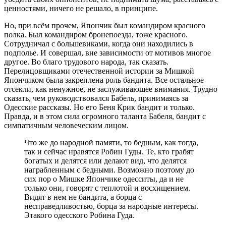
ценностями, ничего не решало, в принципе.
Но, при всём прочем, Япончик был командиром красного
полка. Был командиром бронепоезда, тоже красного.
Сотрудничал с большевиками, когда они находились в
подполье. И совершал, вне зависимости от мотивов многое
другое. Во благо трудового народа, так сказать.
Перелицовщиками отечественной истории за Мишкой
Япончиком была закреплена роль бандита. Все остальное
отсекли, как ненужное, не заслуживающее внимания. Трудно
сказать, чем руководствовался Бабель, принимаясь за
Одесские рассказы. Но его Беня Крик бандит и только.
Правда, и в этом сила огромного таланта Бабеля, бандит с
симпатичным человеческим лицом.
Что же до народной памяти, то бедным, как тогда,
так и сейчас нравятся Робин Гуды. Те, кто грабят
богатых и делятся или делают вид, что делятся
награбленным с бедными. Возможно поэтому до
сих пор о Мишке Япончике одесситы, да и не
только они, говорят с теплотой и восхищением.
Видят в нем не бандита, а борца с
несправедливостью, борца за народные интересы.
Этакого одесского Робина Гуда.