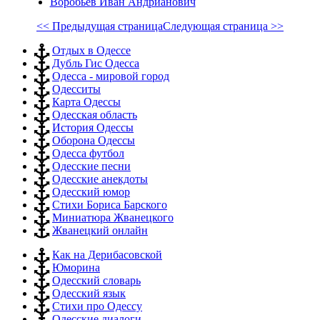
Воробьёв Иван Андрианович
<< Предыдущая страница
Следующая страница >>
Отдых в Одессе
Дубль Гис Одесса
Одесса - мировой город
Одесситы
Карта Одессы
Одесская область
История Одессы
Оборона Одессы
Одесса футбол
Одесские песни
Одесские анекдоты
Одесский юмор
Стихи Бориса Барского
Миниатюра Жванецкого
Жванецкий онлайн
Как на Дерибасовской
Юморина
Одесский словарь
Одесский язык
Стихи про Одессу
Одесские диалоги