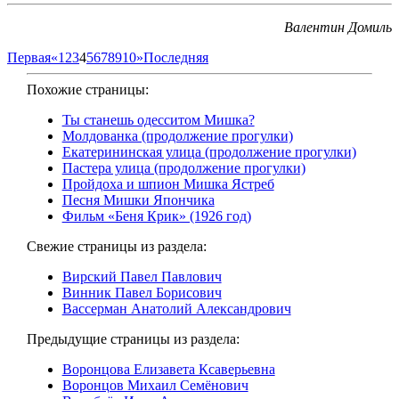
Валентин Домиль
Первая
«
1
2
3
4
5
6
7
8
9
10
»
Последняя
Похожие страницы:
Ты станешь одесситом Мишка?
Молдованка (продолжение прогулки)
Екатерининская улица (продолжение прогулки)
Пастера улица (продолжение прогулки)
Пройдоха и шпион Мишка Ястреб
Песня Мишки Япончика
Фильм «Беня Крик» (1926 год)
Свежие страницы из раздела:
Вирский Павел Павлович
Винник Павел Борисович
Вассерман Анатолий Александрович
Предыдущие страницы из раздела:
Воронцова Елизавета Ксаверьевна
Воронцов Михаил Семёнович