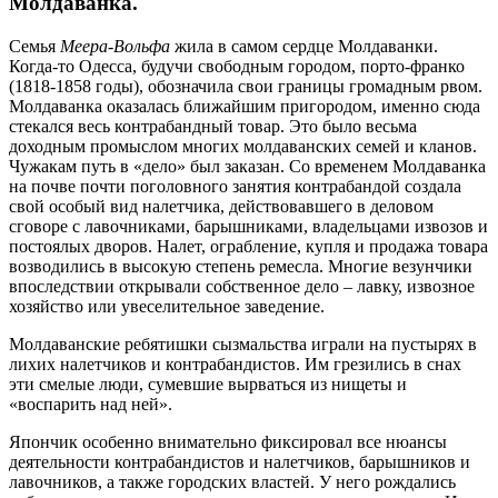
Молдаванка.
Семья
Меера-Вольфа
жила в самом сердце Молдаванки.
Когда-то Одесса, будучи свободным городом, порто-франко
(1818-1858 годы), обозначила свои границы громадным рвом.
Молдаванка оказалась ближайшим пригородом, именно сюда
стекался весь контрабандный товар. Это было весьма
доходным промыслом многих молдаванских семей и кланов.
Чужакам путь в «дело» был заказан. Со временем Молдаванка
на почве почти поголовного занятия контрабандой создала
свой особый вид налетчика, действовавшего в деловом
сговоре с лавочниками, барышниками, владельцами извозов и
постоялых дворов. Налет, ограбление, купля и продажа товара
возводились в высокую степень ремесла. Многие везунчики
впоследствии открывали собственное дело – лавку, извозное
хозяйство или увеселительное заведение.
Молдаванские ребятишки сызмальства играли на пустырях в
лихих налетчиков и контрабандистов. Им грезились в снах
эти смелые люди, сумевшие вырваться из нищеты и
«воспарить над ней».
Япончик особенно внимательно фиксировал все нюансы
деятельности контрабандистов и налетчиков, барышников и
лавочников, а также городских властей. У него рождались