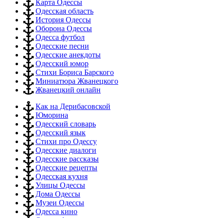
Карта Одессы
Одесская область
История Одессы
Оборона Одессы
Одесса футбол
Одесские песни
Одесские анекдоты
Одесский юмор
Стихи Бориса Барского
Миниатюра Жванецкого
Жванецкий онлайн
Как на Дерибасовской
Юморина
Одесский словарь
Одесский язык
Стихи про Одессу
Одесские диалоги
Одесские рассказы
Одесские рецепты
Одесская кухня
Улицы Одессы
Дома Одессы
Музеи Одессы
Одесса кино