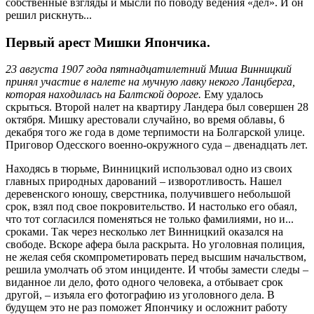
собственные взгляды и мысли по поводу ведения «дел». И он
решил рискнуть...
Первый арест Мишки Япончика.
23 августа 1907 года пятнадцатилетний Миша Винницкий
принял участие в налете на мучную лавку некого Ланцберга,
которая находилась на Балтской дороге.
Ему удалось
скрыться. Второй налет на квартиру Ландера был совершен 28
октября. Мишку арестовали случайно, во время облавы, 6
декабря того же года в доме терпимости на Болгарской улице.
Приговор Одесского военно-окружного суда – двенадцать лет.
Находясь в тюрьме, Винницкий использовал одно из своих
главных природных дарований – изворотливость. Нашел
деревенского юношу, сверстника, получившего небольшой
срок, взял под свое покровительство. И настолько его обаял,
что тот согласился поменяться не только фамилиями, но и...
сроками. Так через несколько лет Винницкий оказался на
свободе. Вскоре афера была раскрыта. Но уголовная полиция,
не желая себя скомпрометировать перед высшим начальством,
решила умолчать об этом инциденте. И чтобы замести следы –
виданное ли дело, фото одного человека, а отбывает срок
другой, – изъяла его фотографию из уголовного дела. В
будущем это не раз поможет Япончику и осложнит работу