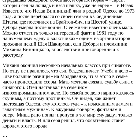
который сел на лошадь и взял шашку, уже не еврей» – и Исаак.
Известно, что Исаак Винницкий жил в родной Одессе до 1973
года, а после перебрался со своей семьей в Соединенные
Штаты, где поселился на Брайтон-бич, на Шестой улице.
Дебора умерла после войны. О ее жизни известно очень мало.
Можно отметить только интересный факт: в 1961 году по
нашумевшему «делу о валютчиках» одним из организаторов
проходил некий Шая Шакирман, сын Деборы и племянник
Михаила Винницкого, впоследствии приговоренный к
расстрелу.
Михаил окончил несколько начальных классов при синагоге.
Но отцу не нравилось, что сын бездельничает. Учеба и дело –
«две большие разницы» на Молдаванке, из-за этого в семье
часто происходили ссоры. Мать мечтала связать судьбу сына с
синагогой. Отец настаивал на семейном
извозопромышленном деле. Но семейное дело парню казалось
скучным, а поэтому противным. Он видел, как живет
настоящая Одесса, ему хотелось туда – к изысканным дамам и
галантным мужчинам. К ажурным фонарям, фонтанам и
опере. Миша рано понял: пропуск в тот мир ему дадут только
деньги и власть. И для себя решил, что обязательно станет
королем этого города.