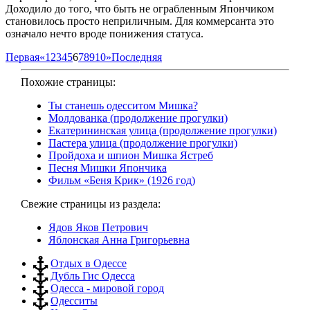
Доходило до того, что быть не ограбленным Япончиком
становилось просто неприличным. Для коммерсанта это
означало нечто вроде понижения статуса.
Первая
«
1
2
3
4
5
6
7
8
9
10
»
Последняя
Похожие страницы:
Ты станешь одесситом Мишка?
Молдованка (продолжение прогулки)
Екатерининская улица (продолжение прогулки)
Пастера улица (продолжение прогулки)
Пройдоха и шпион Мишка Ястреб
Песня Мишки Япончика
Фильм «Беня Крик» (1926 год)
Свежие страницы из раздела:
Ядов Яков Петрович
Яблонская Анна Григорьевна
Отдых в Одессе
Дубль Гис Одесса
Одесса - мировой город
Одесситы