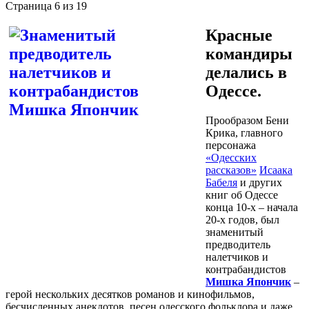
Страница 6 из 19
Красные
командиры
делались в
Одессе.
Прообразом Бени
Крика, главного
персонажа
«Одесских
рассказов»
Исаака
Бабеля
и других
книг об Одессе
конца 10-х – начала
20-х годов, был
знаменитый
предводитель
налетчиков и
контрабандистов
Мишка Япончик
–
герой нескольких десятков романов и кинофильмов,
бесчисленных анекдотов, песен одесского фольклора и даже