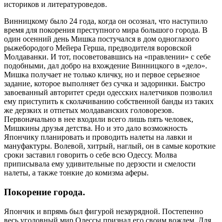
историков и литературоведов.
Винницкому было 24 года, когда он осознал, что наступило
время для покорения преступного мира большого города. В
один осенний день Мишка постучался в дом одноглазого
рыжебородого Мейера Герша, предводителя воровской
Молдаванки. И тот, посоветовавшись на «правлении» с себе
подобными, дал добро на вхождение Винницкого в «дело».
Мишка получает не только кличку, но и первое серьезное
задание, которое выполняет без сучка и задоринки. Быстро
завоеванный авторитет среди одесских налетчиков позволил
ему приступить к сколачиванию собственной банды из таких
же дерзких и отпетых молдаванских головорезов.
Первоначально в нее входили всего лишь пять человек,
Мишкины друзья детства. Но и это дало возможность
Япончику планировать и проводить налеты на лавки и
мануфактуры. Волевой, хитрый, наглый, он в самые короткие
сроки заставил говорить о себе всю Одессу. Молва
приписывала ему удивительные по дерзости и смелости
налеты, а также тонкие до комизма аферы.
Покорение города.
Япончик и впрямь был фигурой незаурядной. Постепенно
весь уголовный мир Одессы признал его своим вождем. Для