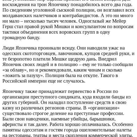
восхождения на трон Япончику понадобилось всего два года.
По сведениям уголовной сыскной полиции, он возглавил всех
молдаванских налетчиков и контрабандистов. А это ни много
ни мало – несколько тысяч человек. Одноглазый же Мейер
Герш стал правой рукой Мишки и консультантом по вопросам
тактики объединения всех воровских групп в одну
громадную банду.
Люди Япончика проникали всюду. Они наводили ужас на
одесских скототорговцев, лавочников, купцов средней руки, и
те безропотно платили Мишке щедрую дань. Внедрил
Япончик своих людей и в полицию – ему не только сообщали
«за облаву», но и рекомендовали, каким чинам и сколько
«ложить за пазуху». Полиция была на откупе. Такого в
Российской империи еще не случалось.
Япончику также принадлежит первенство в России по
организации преступного синдиката, куда входили банды из
других губерний. Он наладил поступление средств в свою
казну из различных регионов страны. В «организации»
существовало строгое деление на преступные профессии.
Были свои наводчики, наемные убийцы, барышники,
аферисты и так далее. Работа хорошо оплачивалась. Особенно
памятны одесситам и гостям города ошеломительные налеты
на рестораны, театры и места скопления коммерческой элиты.