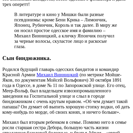
трех оперетт!
В литературе и кино у Мишки были разные
псевдонимы: кроме Бени Крика – Лимончик,
Японец, Рубинчик, Король и так далее. В миру же
он носил простое одесское имя и фамилию –
Михаил Винницкий, а кличку Япончик получил
за черные волосы, скуластое лицо и раскосые
глаза.
Сын биндюжника.
Родился будущий главарь одесских бандитов и командир
Красной Армии
Михаил Винницкий
(по метрике Мойше-
Яков, по документам Мойсей Вольфович) 30 октября 1891
года в Одессе, в доме № 11 по Запорожской улице. Его отец,
Меер-Вольф, был владельцем извозопромышленного
заведения на Госпитальной улице и слыл в городе
биндюжником с очень крутым нравом. «Об чем думает такой
папаша? Он думает об выпить хорошую стопку водки, об дать
кому-нибудь по морде, об своих конях, и ничего больше».
Михаил был вторым ребенком в семье. Помимо него в семье
росли старшая сестра Дебора, большую часть жизни
страдавшая базедовой болезнью, и братья Абрам – «еврей,