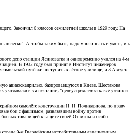
ащего. Закончил 6 классов семилетней школы в 1929 году. На
 нелегко". А чтобы таким быть, надо много знать и уметь, и к
зного депо станции Ясиноватка и одновременно учился на 4-м
авиацией. В 1932 году был принят в Институт инженеров
мсомольской путёвке поступить в лётное училище, и 8 Августа
ьную авиаэскадрилью, базировавшуюся в Киеве. Шестакова
 указывалось в аттестации, "целеустремленость: всё узнать и
 серийном самолёте конструкции Н. Н. Поликарпова, по праву
ервые бои с фашизмом, развязавшим войну против
х боевых товарищей к защите своей Отчизны и особо
х в стране 9-м Гвардейским истребительным авиационным