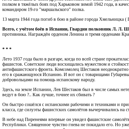
полком в тяжёлых боях под Харьковом зимой 1942 года, в качест
командиром 19-го "маршальского" полка.
13 марта 1944 года погиб в бою в районе города Хмельницка ( 
Всего, с учётом боёв в Испании, Гвардии полковник Л. Л. 
противника. Награждён орденом Ленина и тремя орденами Кра
* * *
Лето 1937 года было в разгаре, когда по всей стране прокати
фашистов. Советские люди восхищались мужеством и стойкость
антифашистского фронта. Комсомолец Шестаков неоднократно в
его в сражающуюся Испанию. И вот он с товарищами Губаревым
добровольцами на помощь испанскому народу.
Здесь, на земле Испании, Лев Шестаков был в числе самых нет
ведут в бою ?.. Как лучше, точнее их сбивать ?
Он быстро сошёлся с испанскими рабочими и техниками и привл
класса, где силуэты фашистских самолётов вычерчивались на с
В небе над Пиренеями впервые он увидел фашистские самолёты
Республики. Священное чувство гнева не покидало его. Но уже