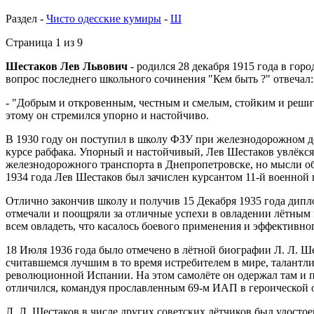
Раздел -
Чисто одесские кумиры
-
Ш
Страница 1 из 9
Шестаков Лев Львович
- родился 28 декабря 1915 года в го
вопрос последнего школьного сочинения "Кем быть ?" отвечал:
- "Добрым и откровенным, честным и смелым, стойким и решител
этому он стремился упорно и настойчиво.
В 1930 году он поступил в школу ФЗУ при железнодорожном де
курсе рабфака. Упорный и настойчивый, Лев Шестаков увлёкся
железнодорожного транспорта в Днепропетровске, но мысли об
1934 года Лев Шестаков был зачислен курсантом 11-й военной
Отлично закончив школу и получив 15 Декабря 1935 года дипл
отмечали и поощряли за отличные успехи в овладении лётным м
всем овладеть, что касалось боевого применения и эффективно
18 Июля 1936 года было отмечено в лётной биографии Л. Л. Ше
считавшемся лучшим в то время истребителем в мире, талантл
революционной Испании. На этом самолёте он одержал там и п
отличился, командуя прославленным 69-м ИАП в героической 
Л. Л. Шестаков в числе других советских лётчиков был удост