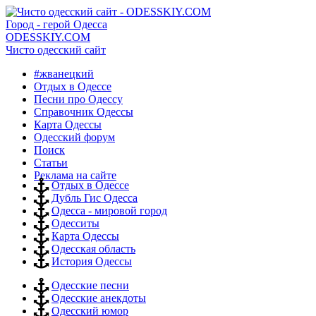
Город - герой Одесса
ODESSKIY.COM
Чисто одесский сайт
#жванецкий
Отдых в Одессе
Песни про Одессу
Справочник Одессы
Карта Одессы
Одесский форум
Поиск
Статьи
Реклама на сайте
Отдых в Одессе
Дубль Гис Одесса
Одесса - мировой город
Одесситы
Карта Одессы
Одесская область
История Одессы
Одесские песни
Одесские анекдоты
Одесский юмор