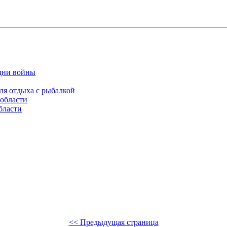
 дни войны
для отдыха с рыбалкой
 области
бласти
<< Предыдущая страница