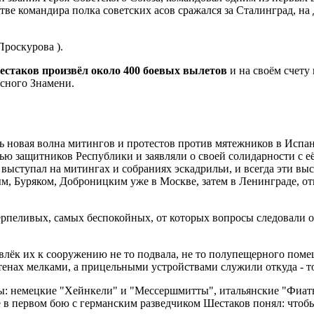
ве командира полка советских асов сражался за Сталинград, на Д
Проскурова ).
Шестаков произвёл около 400 боевых вылетов
и на своём счету
сного Знамени.
лась новая волна митингов и протестов против мятежников в Ис
ю защитников Республики и заявляли о своей солидарности с е
ыступал на митингах и собраниях эскадрильи, и всегда эти выс
, Буряком, Доброницким уже в Москве, затем в Ленинграде, от
ерпеливых, самых беспокойных, от которых вопросы следовали од
ёк их к сооружению не то подвала, не то полупещерного помеще
тенах мелками, а прицельными устройствами служили откуда - т
: немецкие "Хейнкели" и "Мессершмитты", итальянские "Фиаты"
 в первом бою с германским разведчиком Шестаков понял: чтобы