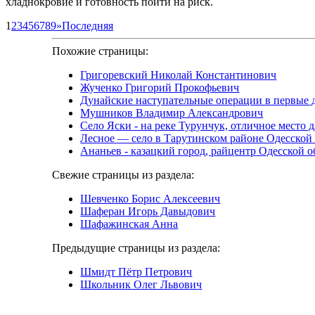
хладнокровие и готовность пойти на риск.
1
2
3
4
5
6
7
8
9
»
Последняя
Похожие страницы:
Григоревский Николай Константинович
Жученко Григорий Прокофьевич
Дунайские наступательные операции в первые
Мушников Владимир Александрович
Село Яски - на реке Турунчук, отличное место 
Лесное — село в Тарутинском районе Одесской
Ананьев - казацкий город, райцентр Одесской о
Свежие страницы из раздела:
Шевченко Борис Алексеевич
Шаферан Игорь Давыдович
Шафажинская Анна
Предыдущие страницы из раздела:
Шмидт Пётр Петрович
Школьник Олег Львович