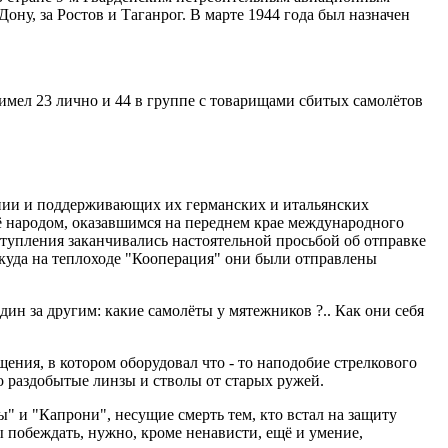
ону, за Ростов и Таганрог. В марте 1944 года был назначен
 имел 23 лично и 44 в группе с товарищами сбитых самолётов
пании и поддерживающих их германских и итальянских
ё народом, оказавшимся на переднем крае международного
тупления заканчивались настоятельной просьбой об отправке
куда на теплоходе "Кооперация" они были отправлены
ин за другим: какие самолёты у мятежников ?.. Как они себя
ния, в котором оборудовал что - то наподобие стрелкового
о раздобытые линзы и стволы от старых ружей.
 и "Капрони", несущие смерть тем, кто встал на защиту
 побеждать, нужно, кроме ненависти, ещё и умение,