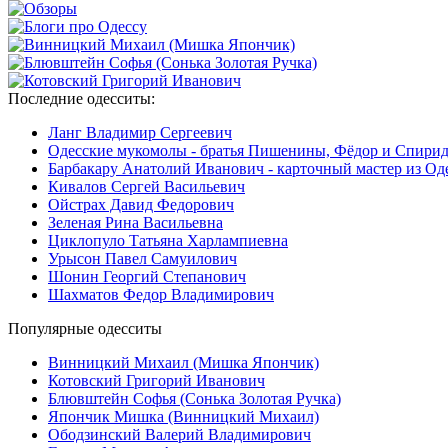
Последние
одесситы:
Ланг Владимир Сергеевич
Одесские мукомолы - братья Пишенины, Фёдор и Спири
Барбакару Анатолий Иванович - карточный мастер из Од
Кивалов Сергей Васильевич
Ойстрах Давид Федорович
Зеленая Рина Васильевна
Циклопуло Татьяна Харлампиевна
Урысон Павел Самуилович
Шонин Георгий Степанович
Шахматов Федор Владимирович
Популярные
одесситы
Винницкий Михаил (Мишка Япончик)
Котовский Григорий Иванович
Блювштейн Софья (Сонька Золотая Ручка)
Япончик Мишка (Винницкий Михаил)
Ободзинский Валерий Владимирович