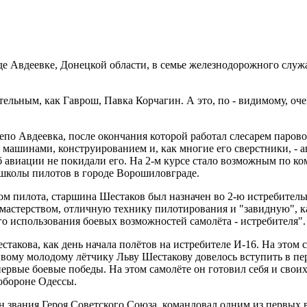
роде Авдеевке, Донецкой области, в семье железнодорожного служ
ьным, как Гаврош, Павка Корчагин. А это, по - видимому, очень
по Авдеевка, после окончания которой работал слесарем парово
 машинами, конструированием и, как многие его сверстники, - 
 авиации не покидали его. На 2-м курсе стало возможным по ко
 школы пилотов в городе Ворошиловграде.
ом пилота, старшина Шестаков был назначен во 2-ю истребител
астерством, отличную технику пилотирования и "завидную", как
го использования боевых возможностей самолёта - истребителя".
стакова, как день начала полётов на истребителе И-16. На этом
ивому молодому лётчику Льву Шестакову довелось вступить в п
ервые боевые победы. На этом самолёте он готовил себя и свои
обороне Одессы.
оен звания Героя Советского Союза, командовал одним из первы